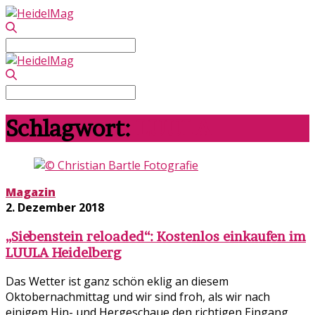
Search
for:
Search
for:
Schlagwort:
LUULA
Magazin
2. Dezember 2018
„Siebenstein reloaded“: Kostenlos einkaufen im
LUULA Heidelberg
Das Wetter ist ganz schön eklig an diesem
Oktobernachmittag und wir sind froh, als wir nach
einigem Hin- und Hergeschaue den richtigen Eingang