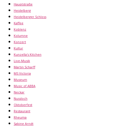
Hauptstraße
Heidelberg
Heidelberger Schloss
Kaffee
Koblenz
Kolumne
Konzert
Kultur
Kunzella's Kitchen
Live-Musik
Martin Scharff
MS Victoria
Museum
Music of ABBA
Neckar
Nussloch
Oktoberfest
Restaurant
Rheuma
Sabine Arndt