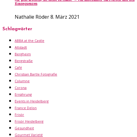
Konsequenzen
Nathalie Röder
8. März 2021
Schlagwörter
ABBA at the Castle
Altstadt
Bergheim
Bergstraße
Café
Christian Bartle Fotografie
Columne
Corona
Ernährung
Events in Heidelberg
France Delon
Frisör
Frisör Heidelberg
Gesundheit
Gourmet Varieté