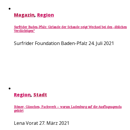
Magazin
,
Region
Surfrider Baden-Pfalz: Girlande der Schande zeigt Wechsel bei den „üblichen
Verdächtigen“
Surfrider Foundation Baden-Pfalz
24. Juli 2021
Region
,
Stadt
Römer, Gässchen, Fachwerk – warum Ladenburg auf die Ausflugsagenda
gehört
Lena Vorat
27. März 2021