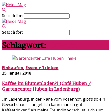
Search for:
Search for:
Schlagwort:
Interior
Einkaufen
,
Essen + Trinken
25. Januar 2018
Kaffee im Blumenladen?! (Café Huben /
Gartencenter Huben in Ladenburg)
„In Ladenburg, in der Nähe vom Rosenhof, gibt’s so ein
Gewächshaus – angeblich kann man da gut
Kaffeetrinken.“ Als meine Freundin vorschlug, sich zum