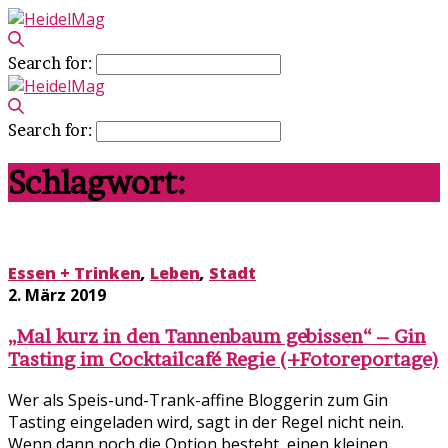
Search for:
Search for:
Schlagwort:
Café Heidelberg
Essen + Trinken
,
Leben
,
Stadt
2. März 2019
„Mal kurz in den Tannenbaum gebissen“ – Gin
Tasting im Cocktailcafé Regie (+Fotoreportage)
Wer als Speis-und-Trank-affine Bloggerin zum Gin
Tasting eingeladen wird, sagt in der Regel nicht nein.
Wenn dann noch die Option besteht, einen kleinen