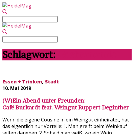
Search
for:
Search
for:
Schlagwort:
Gastronomie
Essen + Trinken
,
Stadt
10. Mai 2019
(W)Ein Abend unter Freunden:
Café Burkardt feat. Weingut Ruppert-Deginther
Wenn die eigene Cousine in ein Weingut einheiratet, hat
das eigentlich nur Vorteile: 1. Man greift beim Weinkauf
selten daneben. 2. Sobald man weiß, wo ein Wein