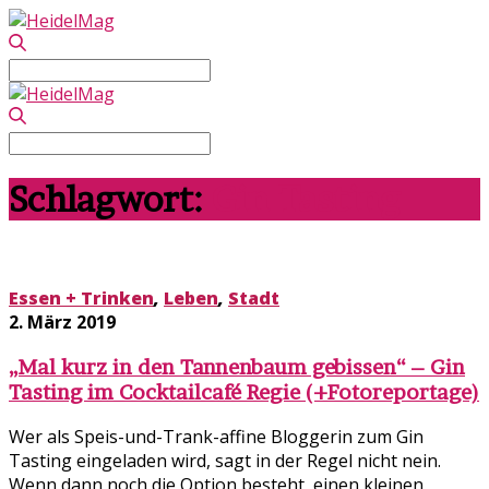
Search
for:
Search
for:
Schlagwort:
Gin Tasting
Essen + Trinken
,
Leben
,
Stadt
2. März 2019
„Mal kurz in den Tannenbaum gebissen“ – Gin
Tasting im Cocktailcafé Regie (+Fotoreportage)
Wer als Speis-und-Trank-affine Bloggerin zum Gin
Tasting eingeladen wird, sagt in der Regel nicht nein.
Wenn dann noch die Option besteht, einen kleinen