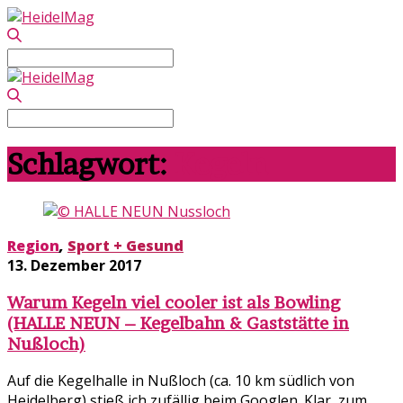
Search
for:
Search
for:
Schlagwort:
Kegeln
Region
,
Sport + Gesund
13. Dezember 2017
Warum Kegeln viel cooler ist als Bowling
(HALLE NEUN – Kegelbahn & Gaststätte in
Nußloch)
Auf die Kegelhalle in Nußloch (ca. 10 km südlich von
Heidelberg) stieß ich zufällig beim Googlen. Klar, zum