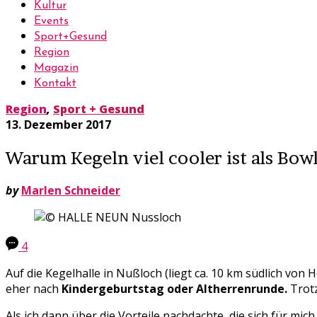
Kultur
Events
Sport+Gesund
Region
Magazin
Kontakt
Region
,
Sport + Gesund
13. Dezember 2017
Warum Kegeln viel cooler ist als Bo
by
Marlen Schneider
4
Auf die Kegelhalle in Nußloch (liegt ca. 10 km südlich von
eher nach
Kindergeburtstag oder Altherrenrunde.
Trotz
Als ich dann über die Vorteile nachdachte, die sich für mic