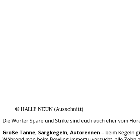
© HALLE NEUN (Ausschnitt)
Die Wörter Spare und Strike sind euch
auch
eher vom Höre
Große Tanne, Sargkegeln, Autorennen
– beim Kegeln gi
Während man beim Bowling immerzu versucht, alle Zehn a