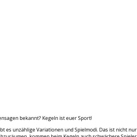
nsagen bekannt? Kegeln ist euer Sport!
bt es unzählige Variationen und Spielmodi. Das ist nicht nu
bzuräumen, kommen beim Kegeln auch schwächere Spieler a