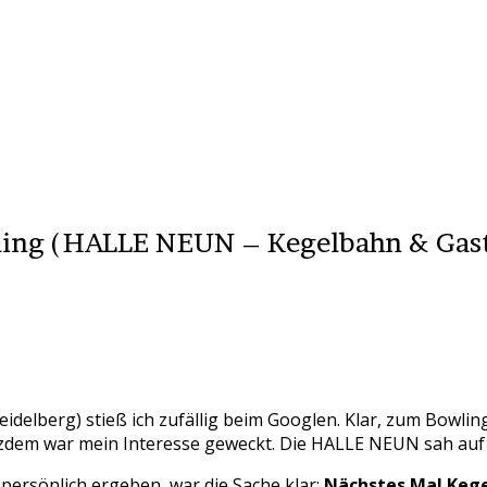
wling (HALLE NEUN – Kegelbahn & Gast
 Heidelberg) stieß ich zufällig beim Googlen. Klar, zum Bowl
dem war mein Interesse geweckt. Die HALLE NEUN sah auf de
h persönlich ergeben, war die Sache klar:
Nächstes Mal Kege