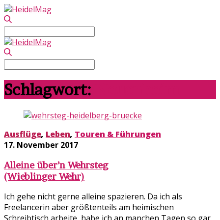
Search
for:
Search
for:
Schlagwort:
Neuenheim
Ausflüge
,
Leben
,
Touren & Führungen
17. November 2017
Alleine über’n Wehrsteg
(Wieblinger Wehr)
Ich gehe nicht gerne alleine spazieren. Da ich als
Freelancerin aber größtenteils am heimischen
Schreibtisch arbeite, habe ich an manchen Tagen so gar