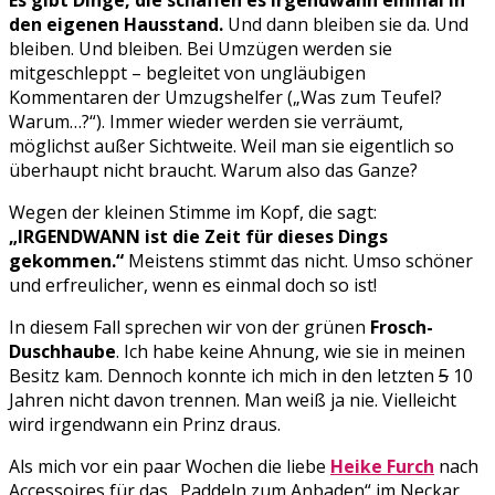
Es gibt Dinge, die schaffen es irgendwann einmal in
den eigenen Hausstand.
Und dann bleiben sie da. Und
bleiben. Und bleiben. Bei Umzügen werden sie
mitgeschleppt – begleitet von ungläubigen
Kommentaren der Umzugshelfer („Was zum Teufel?
Warum…?“). Immer wieder werden sie verräumt,
möglichst außer Sichtweite. Weil man sie eigentlich so
überhaupt nicht braucht. Warum also das Ganze?
Wegen der kleinen Stimme im Kopf, die sagt:
„IRGENDWANN ist die Zeit für dieses Dings
gekommen.“
Meistens stimmt das nicht. Umso schöner
und erfreulicher, wenn es einmal doch so ist!
In diesem Fall sprechen wir von der grünen
Frosch-
Duschhaube
. Ich habe keine Ahnung, wie sie in meinen
Besitz kam. Dennoch konnte ich mich in den letzten
5
10
Jahren nicht davon trennen. Man weiß ja nie. Vielleicht
wird irgendwann ein Prinz draus.
Als mich vor ein paar Wochen die liebe
Heike Furch
nach
Accessoires für das „Paddeln zum Anbaden“ im Neckar