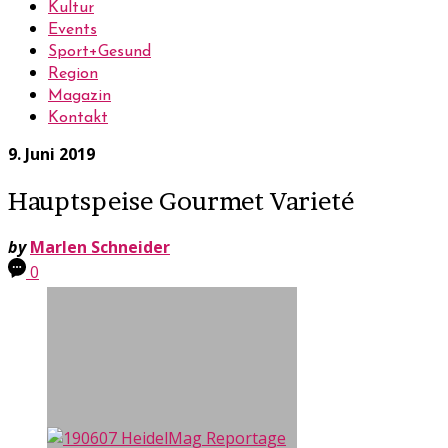
Kultur
Events
Sport+Gesund
Region
Magazin
Kontakt
9. Juni 2019
Hauptspeise Gourmet Varieté
by
Marlen Schneider
0