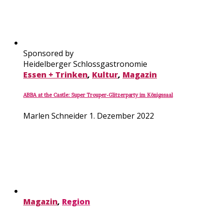
Sponsored by
Heidelberger Schlossgastronomie
Essen + Trinken
,
Kultur
,
Magazin
ABBA at the Castle: Super Trouper-Glitzerparty im Königssaal
Marlen Schneider
1. Dezember 2022
Magazin
,
Region