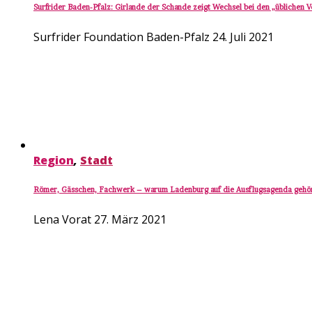
Surfrider Baden-Pfalz: Girlande der Schande zeigt Wechsel bei den „üblichen 
Surfrider Foundation Baden-Pfalz
24. Juli 2021
Region
,
Stadt
Römer, Gässchen, Fachwerk – warum Ladenburg auf die Ausflugsagenda gehö
Lena Vorat
27. März 2021