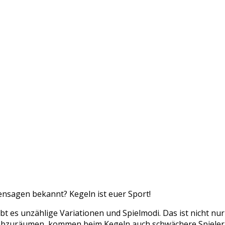
nsagen bekannt? Kegeln ist euer Sport!
bt es unzählige Variationen und Spielmodi. Das ist nicht nu
bzuräumen, kommen beim Kegeln auch schwächere Spieler a