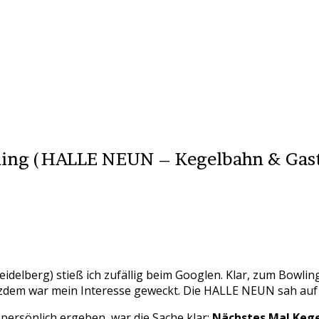
wling (HALLE NEUN – Kegelbahn & Gast
 Heidelberg) stieß ich zufällig beim Googlen. Klar, zum Bowl
dem war mein Interesse geweckt. Die HALLE NEUN sah auf de
h persönlich ergeben, war die Sache klar:
Nächstes Mal Kege