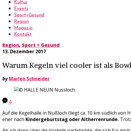
Kultur
Events
Sport+Gesund
Region
Magazin
Kontakt
Region
,
Sport + Gesund
13. Dezember 2017
Warum Kegeln viel cooler ist als Bo
by
Marlen Schneider
4
Auf die Kegelhalle in Nußloch (liegt ca. 10 km südlich von
eher nach
Kindergeburtstag oder Altherrenrunde.
Trotz
Als ich dann über die Vorteile nachdachte, die sich für mic