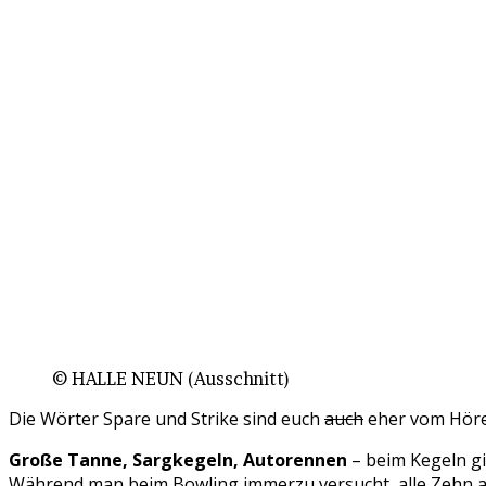
© HALLE NEUN (Ausschnitt)
Die Wörter Spare und Strike sind euch
auch
eher vom Höre
Große Tanne, Sargkegeln, Autorennen
– beim Kegeln gi
Während man beim Bowling immerzu versucht, alle Zehn a