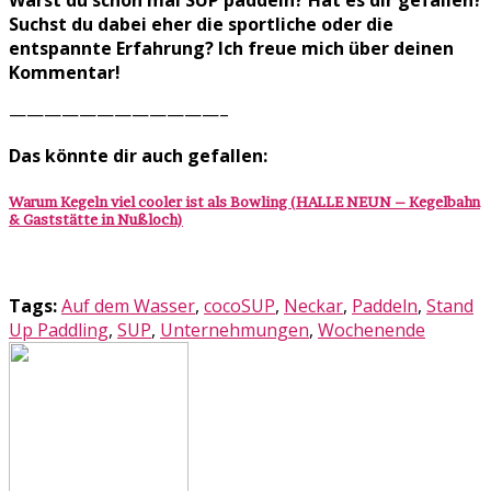
Warst du schon mal SUP paddeln? Hat es dir gefallen?
Suchst du dabei eher die sportliche oder die
entspannte Erfahrung? Ich freue mich über deinen
Kommentar!
————————————–
Das könnte dir auch gefallen:
Warum Kegeln viel cooler ist als Bowling (HALLE NEUN – Kegelbahn
& Gaststätte in Nußloch)
Tags:
Auf dem Wasser
,
cocoSUP
,
Neckar
,
Paddeln
,
Stand
Up Paddling
,
SUP
,
Unternehmungen
,
Wochenende