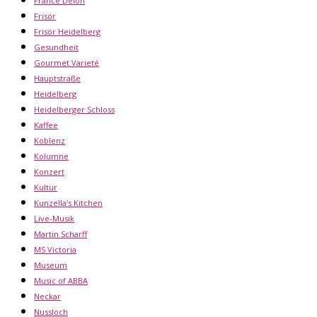
France Delon
Frisör
Frisör Heidelberg
Gesundheit
Gourmet Varieté
Hauptstraße
Heidelberg
Heidelberger Schloss
Kaffee
Koblenz
Kolumne
Konzert
Kultur
Kunzella's Kitchen
Live-Musik
Martin Scharff
MS Victoria
Museum
Music of ABBA
Neckar
Nussloch