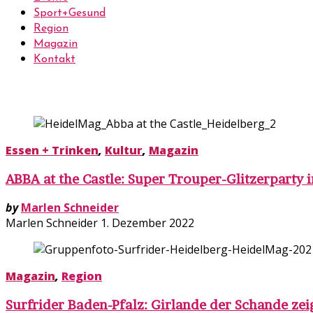
Sport+Gesund
Region
Magazin
Kontakt
Essen + Trinken
,
Kultur
,
Magazin
ABBA at the Castle: Super Trouper-Glitzerparty 
by
Marlen Schneider
Marlen Schneider
1. Dezember 2022
Magazin
,
Region
Surfrider Baden-Pfalz: Girlande der Schande zei